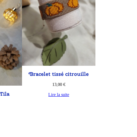
Bracelet tissé citrouille
13,00
€
Tila
Lire la suite