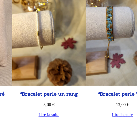
ré
Bracelet perle un rang
Bracelet perle 
5,00
€
13,00
€
Lire la suite
Lire la suite